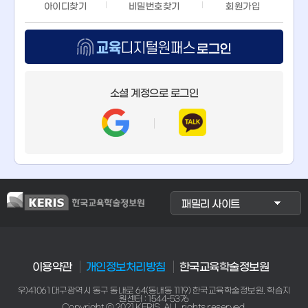
아이디찾기
비밀번호찾기
회원가입
교
육
소셜 계정으로 로그인
디
지
털
원
이용약관
개인정보처리방침
한국교육학술정보원
패
우)41061 대구광역시 동구 동내로 64(동내동 1119) 한국교육학술정보원. 학습지
원센터 : 1544-5376
Copyright ⓒ 2021 KERIS. ALL rights reserved.