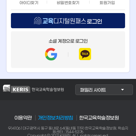
아이디찾기
비밀번호찾기
회원가입
교
육
소셜 계정으로 로그인
디
지
털
원
이용약관
개인정보처리방침
한국교육학술정보원
패
우)41061 대구광역시 동구 동내로 64(동내동 1119) 한국교육학술정보원. 학습지
원센터 : 1544-5376
Copyright ⓒ 2021 KERIS. ALL rights reserved.