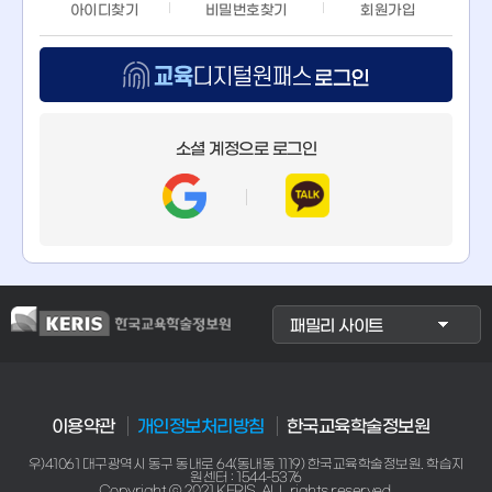
아이디찾기
비밀번호찾기
회원가입
교
육
소셜 계정으로 로그인
디
지
털
원
이용약관
개인정보처리방침
한국교육학술정보원
패
우)41061 대구광역시 동구 동내로 64(동내동 1119) 한국교육학술정보원. 학습지
원센터 : 1544-5376
Copyright ⓒ 2021 KERIS. ALL rights reserved.