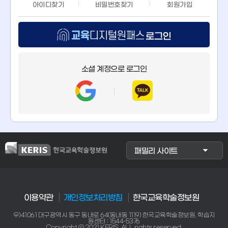
아이디찾기
비밀번호찾기
회원가입
교
육
소셜 계정으로 로그인
디
지
털
원
이용약관
개인정보처리방침
한국교육학술정보원
패
우)41061 대구광역시 동구 동내로 64(동내동 1119) 한국교육학술정보원. 학습지
원센터 : 1544-5376
Copyright ⓒ 2021 KERIS. ALL rights reserved.