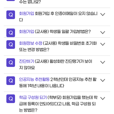
수는 없나요?
문
회원가입
회원가입 후 인증이메일이 오지 않습니
질
Q
다
문
회원가입
(교사용) 학생들 일괄 가입방법은?
질
Q
문
회원정보 수정
(교사용) 학생들 비밀번호 초기화
질
Q
또는 변경 방법은?
문
진단하기
(교사용) 활성화한 진단평가가 보이
질
Q
지 않아요
문
인공지능 추천활동
2학년인데 인공지능 추천 활
질
Q
동에 1학년 내용이 나옵니다
문
학급 구성원 되기
(학부모) 회원가입을 했는데 학
질
Q
급에 등록이 안되어있다고 나옴, 학급 구성원 되
문
는 방법은?