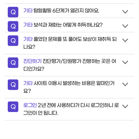
기타
탐험활동 6단계가 열리지 않아요.
질
Q
문
기타
보석과 재화는 어떻게 취득하나요?
질
Q
문
기타
풀었던 문제를 또 풀어도 보상이 재취득 되
질
Q
나요?
문
진단하기
진단평가/단원평가 진행하는 곳은 어
질
Q
디인가요?
문
기타
사이트 이용시 발생하는 비용은 얼마인가
질
Q
요?
문
로그인
2년 전에 사용하다가 다시 로그인하니 로
질
Q
그인이 안 됩니다.
문