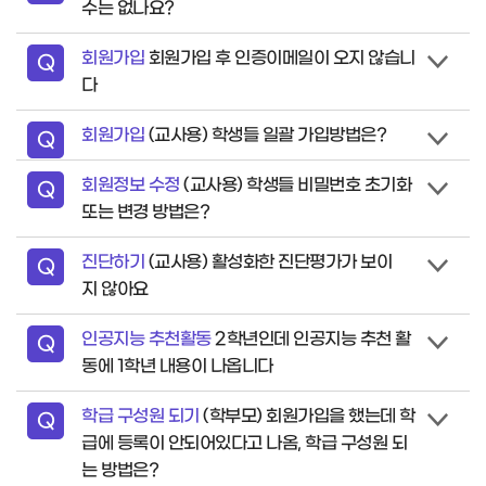
수는 없나요?
문
회원가입
회원가입 후 인증이메일이 오지 않습니
질
Q
다
문
회원가입
(교사용) 학생들 일괄 가입방법은?
질
Q
문
회원정보 수정
(교사용) 학생들 비밀번호 초기화
질
Q
또는 변경 방법은?
문
진단하기
(교사용) 활성화한 진단평가가 보이
질
Q
지 않아요
문
인공지능 추천활동
2학년인데 인공지능 추천 활
질
Q
동에 1학년 내용이 나옵니다
문
학급 구성원 되기
(학부모) 회원가입을 했는데 학
질
Q
급에 등록이 안되어있다고 나옴, 학급 구성원 되
문
는 방법은?