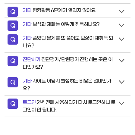
기타
탐험활동 6단계가 열리지 않아요.
질
Q
문
기타
보석과 재화는 어떻게 취득하나요?
질
Q
문
기타
풀었던 문제를 또 풀어도 보상이 재취득 되
질
Q
나요?
문
진단하기
진단평가/단원평가 진행하는 곳은 어
질
Q
디인가요?
문
기타
사이트 이용시 발생하는 비용은 얼마인가
질
Q
요?
문
로그인
2년 전에 사용하다가 다시 로그인하니 로
질
Q
그인이 안 됩니다.
문